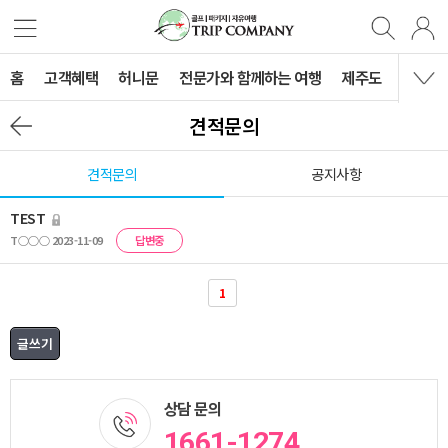
홈
고객혜택
허니문
전문가와 함께하는 여행
제주도
국내여
견적문의
견적문의
공지사항
TEST
T○○○ 2023-11-09
답변중
1
상담 문의
1661-1274