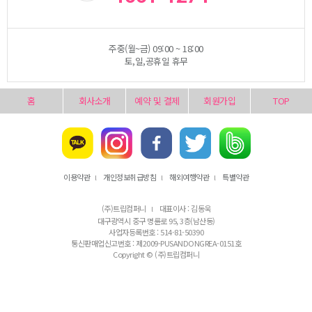
주중(월~금) 09:00 ~ 18:00
토,일,공휴일 휴무
홈
회사소개
예약 및 결제
회원가입
TOP
이용약관
개인정보취급방침
해외여행약관
특별약관
l
l
l
(주)트립컴퍼니
대표이사 : 김동욱
l
대구광역시 중구 명륜로 95, 3층(남산동)
사업자등록번호 : 514-81-50390
통신판매업신고번호 : 제2009-PUSANDONGREA-0151호
Copyright © (주)트립컴퍼니