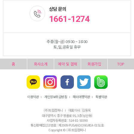
상담 문의
1661-1274
주중(월~금) 09:00 ~ 18:00
토,일,공휴일 휴무
홈
회사소개
예약 및 결제
회원가입
TOP
이용약관
개인정보취급방침
해외여행약관
특별약관
l
l
l
(주)트립컴퍼니
대표이사 : 김동욱
l
대구광역시 중구 명륜로 95, 3층(남산동)
사업자등록번호 : 514-81-50390
통신판매업신고번호 : 제2009-PUSANDONGREA-0151호
Copyright © (주)트립컴퍼니