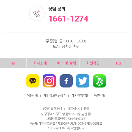
상담 문의
1661-1274
주중(월~금) 09:00 ~ 18:00
토,일,공휴일 휴무
홈
회사소개
예약 및 결제
회원가입
TOP
이용약관
개인정보취급방침
해외여행약관
특별약관
l
l
l
(주)트립컴퍼니
대표이사 : 김동욱
l
대구광역시 중구 명륜로 95, 3층(남산동)
사업자등록번호 : 514-81-50390
통신판매업신고번호 : 제2009-PUSANDONGREA-0151호
Copyright © (주)트립컴퍼니